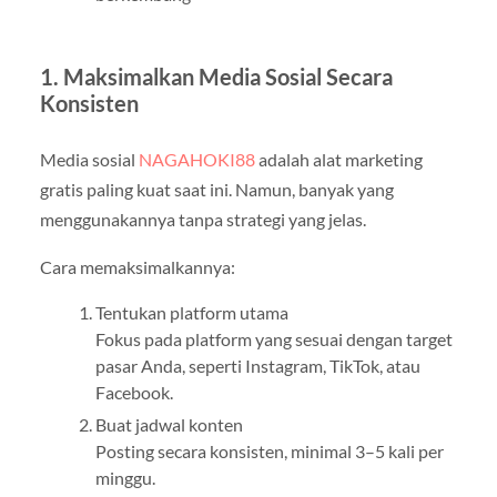
1. Maksimalkan Media Sosial Secara
Konsisten
Media sosial
NAGAHOKI88
adalah alat marketing
gratis paling kuat saat ini. Namun, banyak yang
menggunakannya tanpa strategi yang jelas.
Cara memaksimalkannya:
Tentukan platform utama
Fokus pada platform yang sesuai dengan target
pasar Anda, seperti Instagram, TikTok, atau
Facebook.
Buat jadwal konten
Posting secara konsisten, minimal 3–5 kali per
minggu.