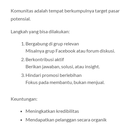
Komunitas adalah tempat berkumpulnya target pasar
potensial.
Langkah yang bisa dilakukan:
Bergabung di grup relevan
Misalnya grup Facebook atau forum diskusi.
Berkontribusi aktif
Berikan jawaban, solusi, atau insight.
Hindari promosi berlebihan
Fokus pada membantu, bukan menjual.
Keuntungan:
Meningkatkan kredibilitas
Mendapatkan pelanggan secara organik