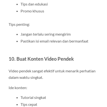
Tips dan edukasi
Promo khusus
Tips penting:
Jangan terlalu sering mengirim
Pastikan isi email relevan dan bermanfaat
10. Buat Konten Video Pendek
Video pendek sangat efektif untuk menarik perhatian
dalam waktu singkat.
Ide konten:
Tutorial singkat
Tips cepat