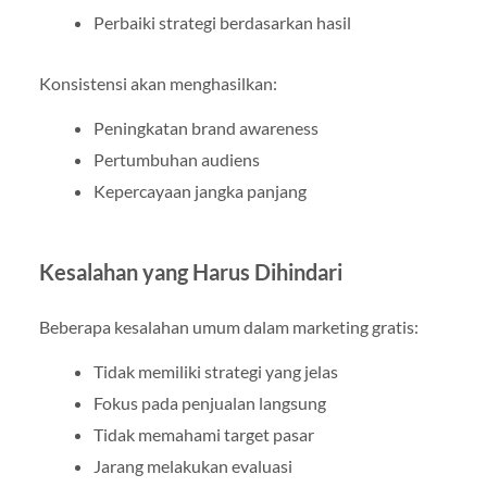
Perbaiki strategi berdasarkan hasil
Konsistensi akan menghasilkan:
Peningkatan brand awareness
Pertumbuhan audiens
Kepercayaan jangka panjang
Kesalahan yang Harus Dihindari
Beberapa kesalahan umum dalam marketing gratis:
Tidak memiliki strategi yang jelas
Fokus pada penjualan langsung
Tidak memahami target pasar
Jarang melakukan evaluasi