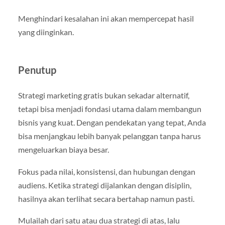
Menghindari kesalahan ini akan mempercepat hasil
yang diinginkan.
Penutup
Strategi marketing gratis bukan sekadar alternatif,
tetapi bisa menjadi fondasi utama dalam membangun
bisnis yang kuat. Dengan pendekatan yang tepat, Anda
bisa menjangkau lebih banyak pelanggan tanpa harus
mengeluarkan biaya besar.
Fokus pada nilai, konsistensi, dan hubungan dengan
audiens. Ketika strategi dijalankan dengan disiplin,
hasilnya akan terlihat secara bertahap namun pasti.
Mulailah dari satu atau dua strategi di atas, lalu