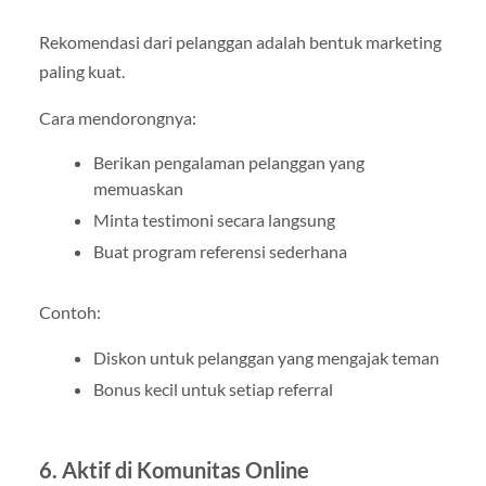
Rekomendasi dari pelanggan adalah bentuk marketing
paling kuat.
Cara mendorongnya:
Berikan pengalaman pelanggan yang
memuaskan
Minta testimoni secara langsung
Buat program referensi sederhana
Contoh:
Diskon untuk pelanggan yang mengajak teman
Bonus kecil untuk setiap referral
6. Aktif di Komunitas Online