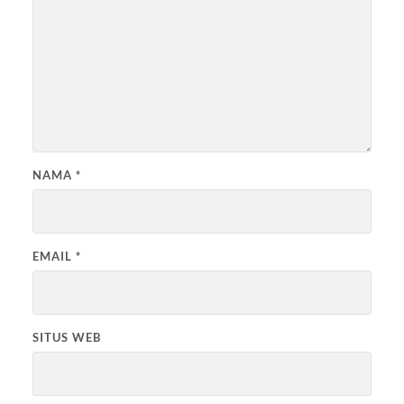
NAMA
*
EMAIL
*
SITUS WEB