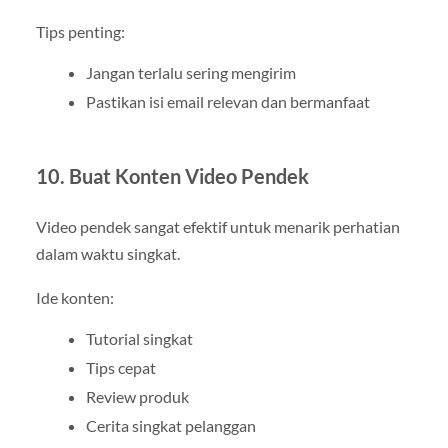
Tips penting:
Jangan terlalu sering mengirim
Pastikan isi email relevan dan bermanfaat
10. Buat Konten Video Pendek
Video pendek sangat efektif untuk menarik perhatian
dalam waktu singkat.
Ide konten:
Tutorial singkat
Tips cepat
Review produk
Cerita singkat pelanggan