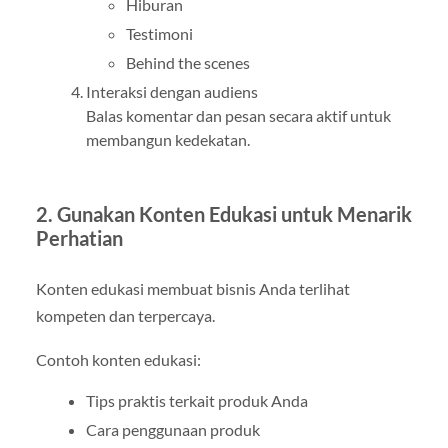
Hiburan
Testimoni
Behind the scenes
Interaksi dengan audiens
Balas komentar dan pesan secara aktif untuk
membangun kedekatan.
2. Gunakan Konten Edukasi untuk Menarik
Perhatian
Konten edukasi membuat bisnis Anda terlihat
kompeten dan terpercaya.
Contoh konten edukasi:
Tips praktis terkait produk Anda
Cara penggunaan produk