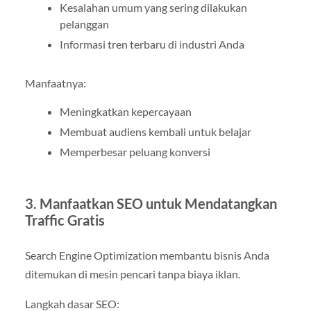
Kesalahan umum yang sering dilakukan
pelanggan
Informasi tren terbaru di industri Anda
Manfaatnya:
Meningkatkan kepercayaan
Membuat audiens kembali untuk belajar
Memperbesar peluang konversi
3. Manfaatkan SEO untuk Mendatangkan
Traffic Gratis
Search Engine Optimization membantu bisnis Anda
ditemukan di mesin pencari tanpa biaya iklan.
Langkah dasar SEO: