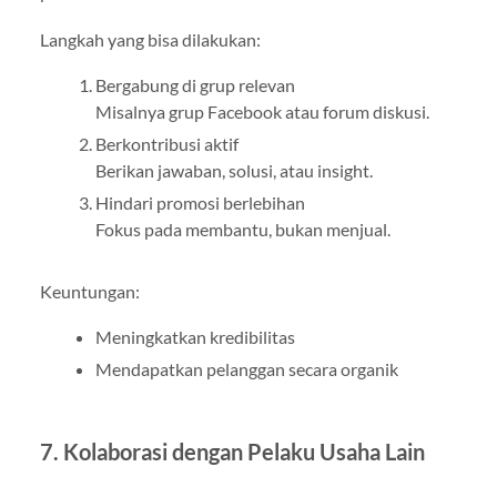
Langkah yang bisa dilakukan:
Bergabung di grup relevan
Misalnya grup Facebook atau forum diskusi.
Berkontribusi aktif
Berikan jawaban, solusi, atau insight.
Hindari promosi berlebihan
Fokus pada membantu, bukan menjual.
Keuntungan:
Meningkatkan kredibilitas
Mendapatkan pelanggan secara organik
7. Kolaborasi dengan Pelaku Usaha Lain