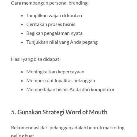
Cara membangun personal branding:
Tampilkan wajah di konten
Ceritakan proses bisnis
Bagikan pengalaman nyata
Tunjukkan nilai yang Anda pegang
Hasil yang bisa didapat:
Meningkatkan kepercayaan
Memperkuat loyalitas pelanggan
Membedakan bisnis Anda dari kompetitor
5. Gunakan Strategi Word of Mouth
Rekomendasi dari pelanggan adalah bentuk marketing
paling kuat.