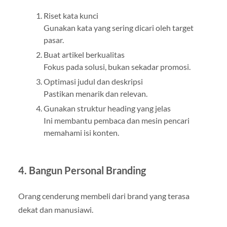
Riset kata kunci
Gunakan kata yang sering dicari oleh target
pasar.
Buat artikel berkualitas
Fokus pada solusi, bukan sekadar promosi.
Optimasi judul dan deskripsi
Pastikan menarik dan relevan.
Gunakan struktur heading yang jelas
Ini membantu pembaca dan mesin pencari
memahami isi konten.
4. Bangun Personal Branding
Orang cenderung membeli dari brand yang terasa
dekat dan manusiawi.