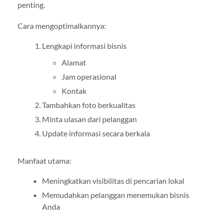
penting.
Cara mengoptimalkannya:
Lengkapi informasi bisnis
Alamat
Jam operasional
Kontak
Tambahkan foto berkualitas
Minta ulasan dari pelanggan
Update informasi secara berkala
Manfaat utama:
Meningkatkan visibilitas di pencarian lokal
Memudahkan pelanggan menemukan bisnis
Anda