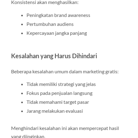
Konsistensi akan menghasilkan:
Peningkatan brand awareness
Pertumbuhan audiens
Kepercayaan jangka panjang
Kesalahan yang Harus Dihindari
Beberapa kesalahan umum dalam marketing gratis:
Tidak memiliki strategi yang jelas
Fokus pada penjualan langsung
Tidak memahami target pasar
Jarang melakukan evaluasi
Menghindari kesalahan ini akan mempercepat hasil
yang diinginkan.