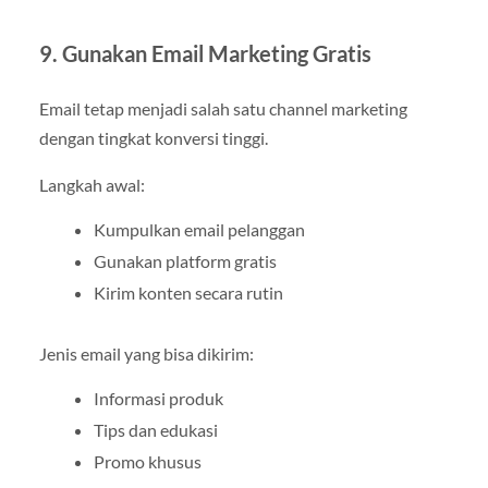
9. Gunakan Email Marketing Gratis
Email tetap menjadi salah satu channel marketing
dengan tingkat konversi tinggi.
Langkah awal:
Kumpulkan email pelanggan
Gunakan platform gratis
Kirim konten secara rutin
Jenis email yang bisa dikirim:
Informasi produk
Tips dan edukasi
Promo khusus